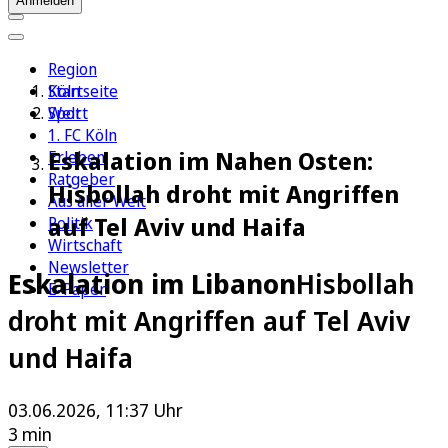
Anmelden
Region
Köln
Startseite
Sport
Welt
1. FC Köln
Eskalation im Nahen Osten:
Erleben
Ratgeber
Hisbollah droht mit Angriffen
Aus aller Welt
auf Tel Aviv und Haifa
Politik
Wirtschaft
Newsletter
Eskalation im Libanon
Hisbollah
E-Paper
droht mit Angriffen auf Tel Aviv
und Haifa
03.06.2026, 11:37 Uhr
3 min