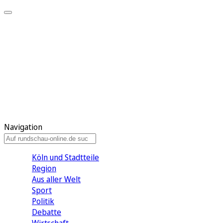
Meine KR
Meine Artikel
Meine Region
Meine Newsletter
Gewinnspiele
Mein Rundschau PLUS
Mein E-Paper
Navigation
Köln und Stadtteile
Region
Aus aller Welt
Sport
Politik
Debatte