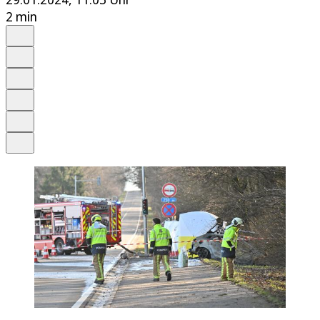
2 min
Auf Google bevorzugen
Anhören
Schrift
Merken
Drucken
Teilen