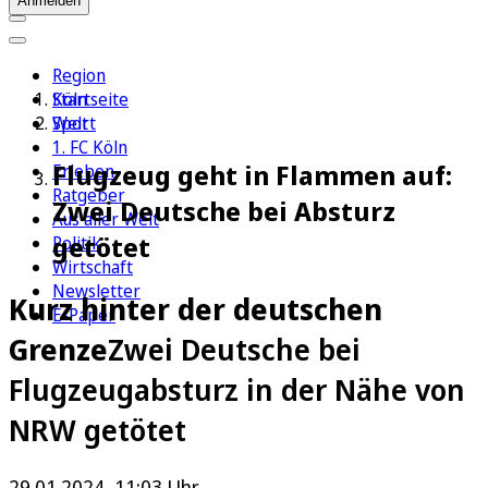
Anmelden
Region
Köln
Startseite
Sport
Welt
1. FC Köln
Flugzeug geht in Flammen auf:
Erleben
Ratgeber
Zwei Deutsche bei Absturz
Aus aller Welt
getötet
Politik
Wirtschaft
Newsletter
Kurz hinter der deutschen
E-Paper
Grenze
Zwei Deutsche bei
Flugzeugabsturz in der Nähe von
NRW getötet
29.01.2024, 11:03 Uhr