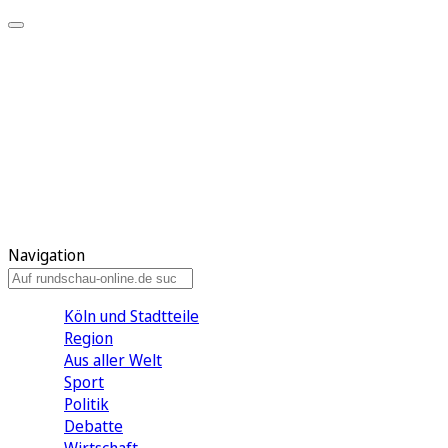
Meine KR
Meine Artikel
Meine Region
Meine Newsletter
Gewinnspiele
Mein Rundschau PLUS
Mein E-Paper
Navigation
Köln und Stadtteile
Region
Aus aller Welt
Sport
Politik
Debatte