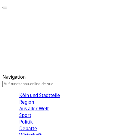
Meine KR
Meine Artikel
Meine Region
Meine Newsletter
Gewinnspiele
Mein Rundschau PLUS
Mein E-Paper
Navigation
Köln und Stadtteile
Region
Aus aller Welt
Sport
Politik
Debatte