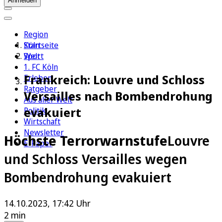
Anmelden
Region
Köln
Startseite
Sport
Welt
1. FC Köln
Frankreich: Louvre und Schloss
Erleben
Ratgeber
Versailles nach Bombendrohung
Aus aller Welt
evakuiert
Politik
Wirtschaft
Newsletter
Höchste Terrorwarnstufe
Louvre
E-Paper
und Schloss Versailles wegen
Bombendrohung evakuiert
14.10.2023, 17:42 Uhr
2 min