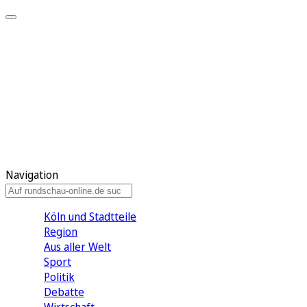
Meine KR
Meine Artikel
Meine Region
Meine Newsletter
Gewinnspiele
Mein Rundschau PLUS
Mein E-Paper
Navigation
Köln und Stadtteile
Region
Aus aller Welt
Sport
Politik
Debatte