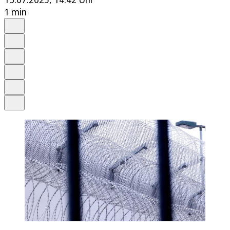
1 min
Auf Google bevorzugen
Anhören
Schrift
Merken
Drucken
Teilen