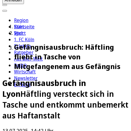
Anmelden
Region
Köln
Startseite
Sport
Welt
1. FC Köln
Gefängnisausbruch: Häftling
Erleben
Ratgeber
flieht in Tasche von
Aus aller Welt
Mitgefangenem aus Gefängnis
Politik
Wirtschaft
Newsletter
Gefängnisausbruch in
E-Paper
Lyon
Häftling versteckt sich in
Tasche und entkommt unbemerkt
aus Haftanstalt
13.07.2025, 14:42 Uhr