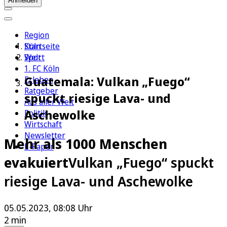
Anmelden
Region
Köln
Startseite
Sport
Welt
1. FC Köln
Guatemala: Vulkan „Fuego“
Erleben
Ratgeber
spuckt riesige Lava- und
Aus aller Welt
Aschewolke
Politik
Wirtschaft
Newsletter
Mehr als 1000 Menschen
E-Paper
evakuiert
Vulkan „Fuego“ spuckt
riesige Lava- und Aschewolke
05.05.2023, 08:08 Uhr
2 min