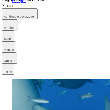
E-Paper
3 min
Auf Google bevorzugen
Anhören
Schrift
Merken
Drucken
Teilen