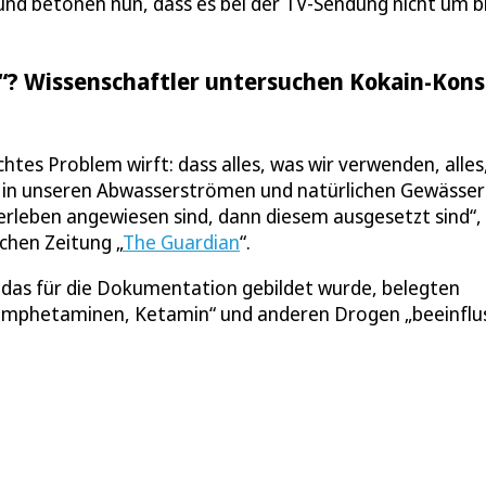
– und betonen nun, dass es bei der TV-Sendung nicht um 
rk“? Wissenschaftler untersuchen Kokain-Kon
echtes Problem wirft: dass alles, was wir verwenden, alles
en, in unseren Abwasserströmen und natürlichen Gewässe
erleben angewiesen sind, dann diesem ausgesetzt sind“,
chen Zeitung „
The Guardian
“.
 das für die Dokumentation gebildet wurde, belegten
taamphetaminen, Ketamin“ und anderen Drogen „beeinflu