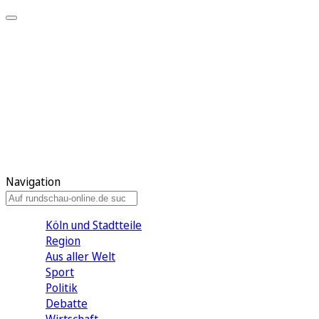
Meine KR
Meine Artikel
Meine Region
Meine Newsletter
Gewinnspiele
Mein Rundschau PLUS
Mein E-Paper
Navigation
Köln und Stadtteile
Region
Aus aller Welt
Sport
Politik
Debatte