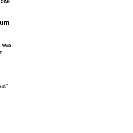
bloße
sum
, was
rn
sst“