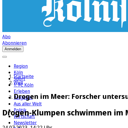
Abo
Abonnieren
Anmelden
Region
Köln
Startseite
Sport
Welt
1. FC Köln
Erleben
Drogen im Meer: Forscher untersu
Ratgeber
Aus aller Welt
Politik
Drogen-Klumpen schwimmen im 
Wirtschaft
Newsletter
24.07.2023, 14:22 Uhr