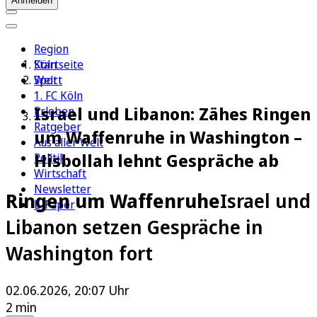
Anmelden
Region
Köln
Startseite
Sport
Welt
1. FC Köln
Israel und Libanon: Zähes Ringen
Erleben
Ratgeber
um Waffenruhe in Washington –
Aus aller Welt
Hisbollah lehnt Gespräche ab
Politik
Wirtschaft
Newsletter
Ringen um Waffenruhe
Israel und
E-Paper
Libanon setzen Gespräche in
Washington fort
02.06.2026, 20:07 Uhr
2 min