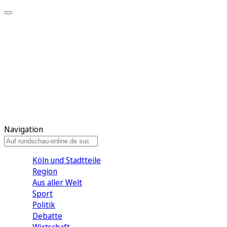
Meine KR
Meine Artikel
Meine Region
Meine Newsletter
Gewinnspiele
Mein Rundschau PLUS
Mein E-Paper
Navigation
Köln und Stadtteile
Region
Aus aller Welt
Sport
Politik
Debatte