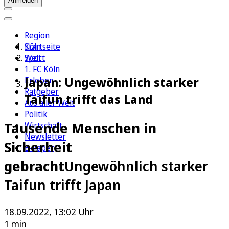
Anmelden
Region
Köln
Startseite
Sport
Welt
1. FC Köln
Japan: Ungewöhnlich starker
Erleben
Ratgeber
Taifun trifft das Land
Aus aller Welt
Politik
Tausende Menschen in
Wirtschaft
Newsletter
Sicherheit
E-Paper
gebracht
Ungewöhnlich starker
Taifun trifft Japan
18.09.2022, 13:02 Uhr
1 min