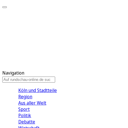
Meine KR
Meine Artikel
Meine Region
Meine Newsletter
Gewinnspiele
Mein Rundschau PLUS
Mein E-Paper
Navigation
Köln und Stadtteile
Region
Aus aller Welt
Sport
Politik
Debatte