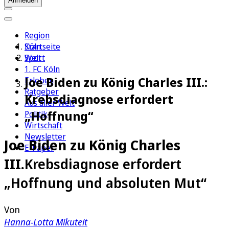
Anmelden
Region
Köln
Startseite
Sport
Welt
1. FC Köln
Joe Biden zu König Charles III.:
Erleben
Ratgeber
Krebsdiagnose erfordert
Aus aller Welt
„Hoffnung“
Politik
Wirtschaft
Newsletter
Joe Biden zu König Charles
E-Paper
III.
Krebsdiagnose erfordert
„Hoffnung und absoluten Mut“
Von
Hanna-Lotta Mikuteit