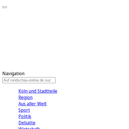
Meine KR
Meine Artikel
Meine Region
Meine Newsletter
Gewinnspiele
Mein Rundschau PLUS
Mein E-Paper
Navigation
Köln und Stadtteile
Region
Aus aller Welt
Sport
Politik
Debatte