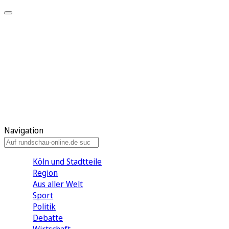
Meine KR
Meine Artikel
Meine Region
Meine Newsletter
Gewinnspiele
Mein Rundschau PLUS
Mein E-Paper
Navigation
Köln und Stadtteile
Region
Aus aller Welt
Sport
Politik
Debatte