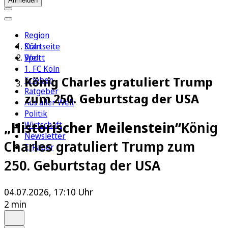
Anmelden
Region
Köln
Startseite
Sport
Welt
1. FC Köln
König Charles gratuliert Trump
Erleben
Ratgeber
zum 250. Geburtstag der USA
Aus aller Welt
Politik
„Historischer Meilenstein“
König
Wirtschaft
Newsletter
Charles gratuliert Trump zum
E-Paper
250. Geburtstag der USA
04.07.2026, 17:10 Uhr
2 min
Auf Google bevorzugen