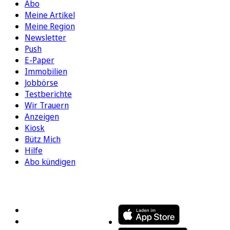
Abo
Meine Artikel
Meine Region
Newsletter
Push
E-Paper
Immobilien
Jobbörse
Testberichte
Wir Trauern
Anzeigen
Kiosk
Bütz Mich
Hilfe
Abo kündigen
FOLGEN SIE UNS
ENTDECKEN SIE UNSERE APP