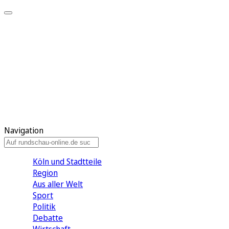
Meine KR
Meine Artikel
Meine Region
Meine Newsletter
Gewinnspiele
Mein Rundschau PLUS
Mein E-Paper
Navigation
Köln und Stadtteile
Region
Aus aller Welt
Sport
Politik
Debatte