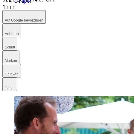
E-Paper
1 min
Auf Google bevorzugen
Anhören
Schrift
Merken
Drucken
Teilen