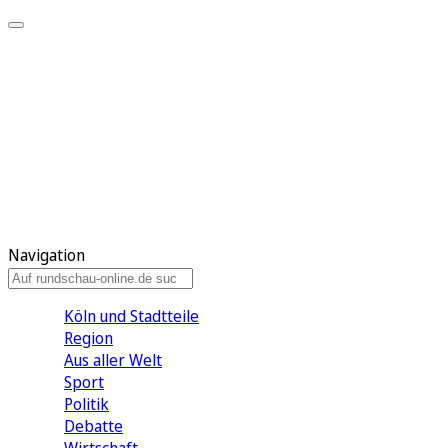
Meine KR
Meine Artikel
Meine Region
Meine Newsletter
Gewinnspiele
Mein Rundschau PLUS
Mein E-Paper
Navigation
Köln und Stadtteile
Region
Aus aller Welt
Sport
Politik
Debatte