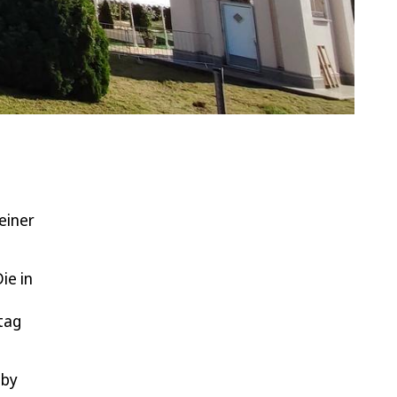
einer
ie in
tag
aby