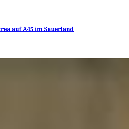
itrea auf A45 im Sauerland