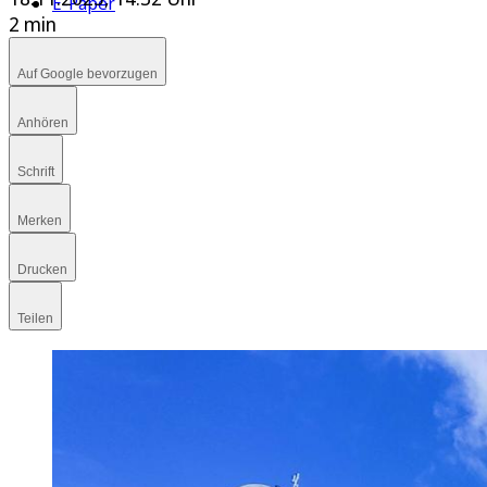
E-Paper
2 min
Auf Google bevorzugen
Anhören
Schrift
Merken
Drucken
Teilen