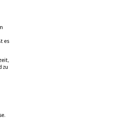
im
t es
zeit,
d zu
se.