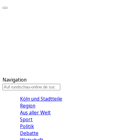
Meine KR
Meine Artikel
Meine Region
Meine Newsletter
Gewinnspiele
Mein Rundschau PLUS
Mein E-Paper
Navigation
Köln und Stadtteile
Region
Aus aller Welt
Sport
Politik
Debatte