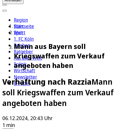
Anmelden
Region
Köln
Startseite
Sport
Welt
1. FC Köln
Mann aus Bayern soll
Erleben
Ratgeber
Kriegswaffen zum Verkauf
Aus aller Welt
angeboten haben
Politik
Wirtschaft
Newsletter
Verhaftung nach Razzia
Mann
E-Paper
soll Kriegswaffen zum Verkauf
angeboten haben
06.12.2024, 20:43 Uhr
1 min