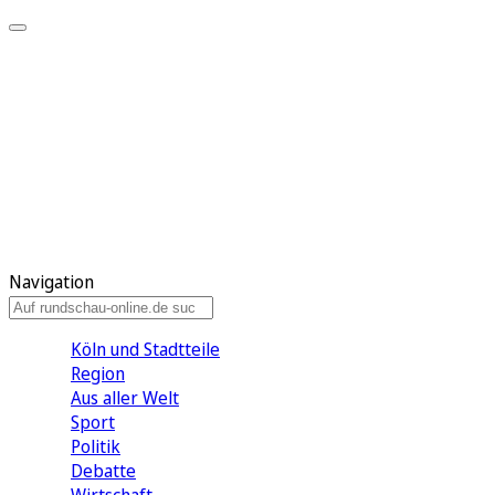
Meine KR
Meine Artikel
Meine Region
Meine Newsletter
Gewinnspiele
Mein Rundschau PLUS
Mein E-Paper
Navigation
Köln und Stadtteile
Region
Aus aller Welt
Sport
Politik
Debatte