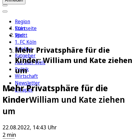
Anmelden
Region
Köln
Startseite
Sport
Welt
1. FC Köln
Mehr Privatsphäre für die
Erleben
Ratgeber
Kinder: William und Kate ziehen
Aus aller Welt
um
Politik
Wirtschaft
Newsletter
Mehr Privatsphäre für die
E-Paper
Kinder
William und Kate ziehen
um
22.08.2022, 14:43 Uhr
2 min