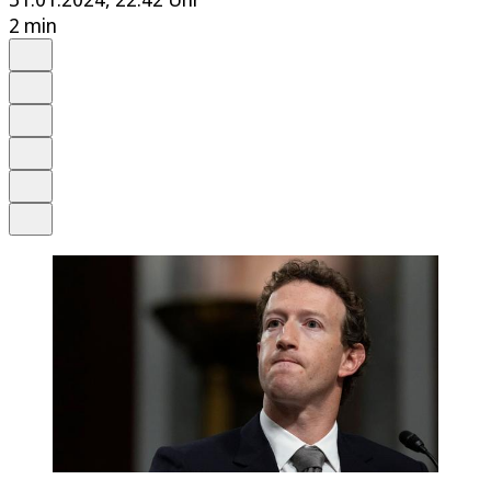
2 min
Auf Google bevorzugen
Anhören
Schrift
Merken
Drucken
Teilen