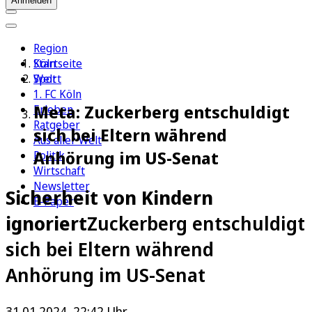
Anmelden
Region
Köln
Startseite
Sport
Welt
1. FC Köln
Meta: Zuckerberg entschuldigt
Erleben
Ratgeber
sich bei Eltern während
Aus aller Welt
Anhörung im US-Senat
Politik
Wirtschaft
Newsletter
Sicherheit von Kindern
E-Paper
ignoriert
Zuckerberg entschuldigt
sich bei Eltern während
Anhörung im US-Senat
31.01.2024, 22:42 Uhr