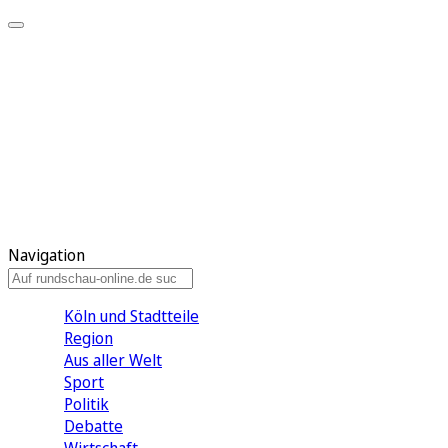
Meine KR
Meine Artikel
Meine Region
Meine Newsletter
Gewinnspiele
Mein Rundschau PLUS
Mein E-Paper
Navigation
Köln und Stadtteile
Region
Aus aller Welt
Sport
Politik
Debatte