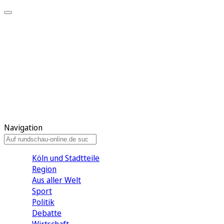
Meine KR
Meine Artikel
Meine Region
Meine Newsletter
Gewinnspiele
Mein Rundschau PLUS
Mein E-Paper
Navigation
Köln und Stadtteile
Region
Aus aller Welt
Sport
Politik
Debatte