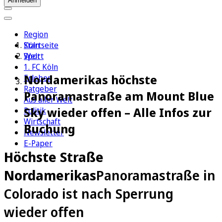
Anmelden
Region
Köln
Startseite
Sport
Welt
1. FC Köln
Nordamerikas höchste
Erleben
Ratgeber
Panoramastraße am Mount Blue
Aus aller Welt
Sky wieder offen – Alle Infos zur
Politik
Wirtschaft
Buchung
Newsletter
E-Paper
Höchste Straße
Nordamerikas
Panoramastraße in
Colorado ist nach Sperrung
wieder offen