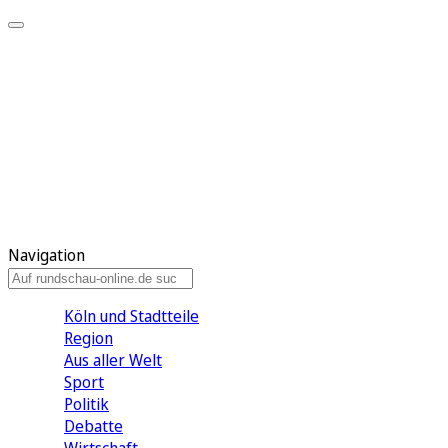
Meine KR
Meine Artikel
Meine Region
Meine Newsletter
Gewinnspiele
Mein Rundschau PLUS
Mein E-Paper
Navigation
Köln und Stadtteile
Region
Aus aller Welt
Sport
Politik
Debatte