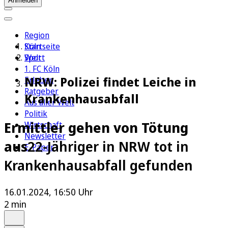
Anmelden
Region
Köln
Startseite
Sport
Welt
1. FC Köln
NRW: Polizei findet Leiche in
Erleben
Ratgeber
Krankenhausabfall
Aus aller Welt
Politik
Ermittler gehen von Tötung
Wirtschaft
Newsletter
aus
22-Jähriger in NRW tot in
E-Paper
Krankenhausabfall gefunden
16.01.2024, 16:50 Uhr
2 min
Auf Google bevorzugen