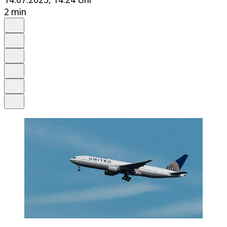
2 min
Auf Google bevorzugen
Anhören
Schrift
Merken
Drucken
Teilen