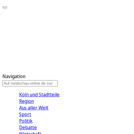
Meine KR
Meine Artikel
Meine Region
Meine Newsletter
Gewinnspiele
Mein Rundschau PLUS
Mein E-Paper
Navigation
Köln und Stadtteile
Region
Aus aller Welt
Sport
Politik
Debatte