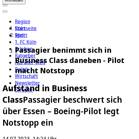
Anmelden
Region
Köln
Startseite
Sport
Welt
1. FC Köln
Passagier benimmt sich in
Erleben
Ratgeber
Business Class daneben - Pilot
Aus aller Welt
macht Notstopp
Politik
Wirtschaft
Newsletter
Aufstand in Business
E-Paper
Class
Passagier beschwert sich
über Essen – Boeing-Pilot legt
Notstopp ein
14.07.2023, 14:24 Uhr