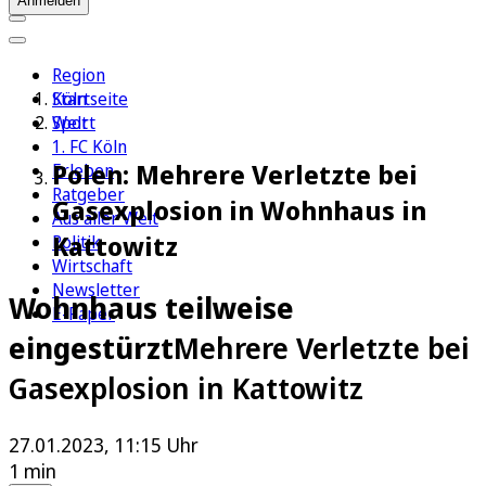
Anmelden
Region
Köln
Startseite
Sport
Welt
1. FC Köln
Polen: Mehrere Verletzte bei
Erleben
Ratgeber
Gasexplosion in Wohnhaus in
Aus aller Welt
Kattowitz
Politik
Wirtschaft
Newsletter
Wohnhaus teilweise
E-Paper
eingestürzt
Mehrere Verletzte bei
Gasexplosion in Kattowitz
27.01.2023, 11:15 Uhr
1 min