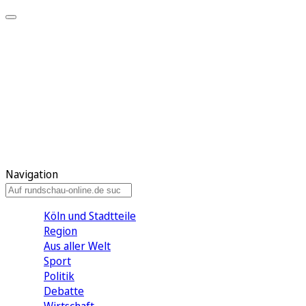
Meine KR
Meine Artikel
Meine Region
Meine Newsletter
Gewinnspiele
Mein Rundschau PLUS
Mein E-Paper
Navigation
Köln und Stadtteile
Region
Aus aller Welt
Sport
Politik
Debatte