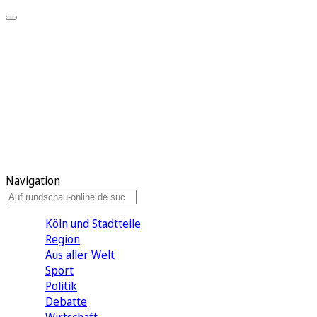
Meine KR
Meine Artikel
Meine Region
Meine Newsletter
Gewinnspiele
Mein Rundschau PLUS
Mein E-Paper
Navigation
Köln und Stadtteile
Region
Aus aller Welt
Sport
Politik
Debatte