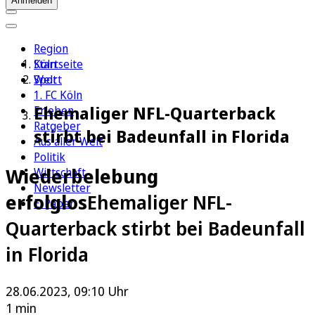
Anmelden
Region
Köln
Startseite
Sport
Welt
1. FC Köln
Ehemaliger NFL-Quarterback
Erleben
Ratgeber
stirbt bei Badeunfall in Florida
Aus aller Welt
Politik
Wiederbelebung
Wirtschaft
Newsletter
erfolglos
Ehemaliger NFL-
E-Paper
Quarterback stirbt bei Badeunfall
in Florida
28.06.2023, 09:10 Uhr
1 min