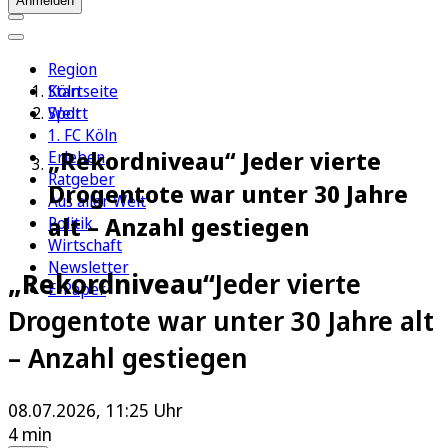
Anmelden
Region
Köln
Startseite
Sport
Welt
1. FC Köln
„Rekordniveau“ Jeder vierte
Erleben
Ratgeber
Drogentote war unter 30 Jahre
Aus aller Welt
alt – Anzahl gestiegen
Politik
Wirtschaft
Newsletter
„Rekordniveau“
Jeder vierte
E-Paper
Drogentote war unter 30 Jahre alt
– Anzahl gestiegen
08.07.2026, 11:25 Uhr
4 min