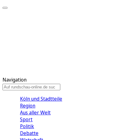
Meine KR
Meine Artikel
Meine Region
Meine Newsletter
Gewinnspiele
Mein Rundschau PLUS
Mein E-Paper
Navigation
Köln und Stadtteile
Region
Aus aller Welt
Sport
Politik
Debatte