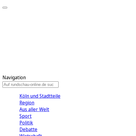
Meine KR
Meine Artikel
Meine Region
Meine Newsletter
Gewinnspiele
Mein Rundschau PLUS
Mein E-Paper
Navigation
Köln und Stadtteile
Region
Aus aller Welt
Sport
Politik
Debatte