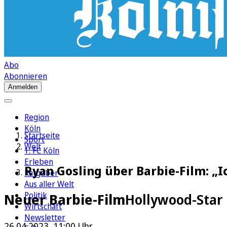
Abo
Abonnieren
Anmelden
Region
Köln
Startseite
Sport
Welt
1. FC Köln
Erleben
Ryan Gosling über Barbie-Film: „I
Ratgeber
Aus aller Welt
Politik
Neuer Barbie-Film
Hollywood-Star 
Wirtschaft
Newsletter
26.04.2023, 11:00 Uhr