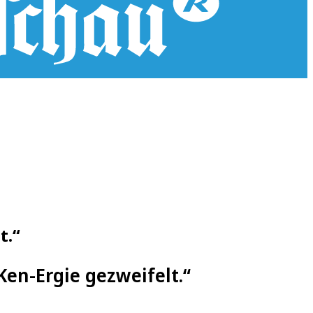
t.“
Ken-Ergie gezweifelt.“