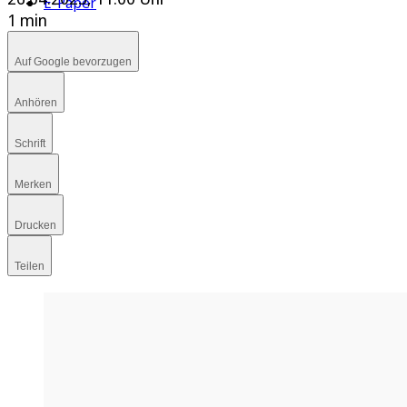
E-Paper
1 min
Auf Google bevorzugen
Anhören
Schrift
Merken
Drucken
Teilen