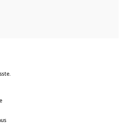
sste.
e
aus