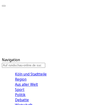
Meine KR
Meine Artikel
Meine Region
Meine Newsletter
Gewinnspiele
Mein Rundschau PLUS
Mein E-Paper
Navigation
Köln und Stadtteile
Region
Aus aller Welt
Sport
Politik
Debatte