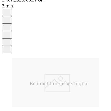
3 min
Auf Google bevorzugen
Anhören
Schrift
Merken
Drucken
Teilen