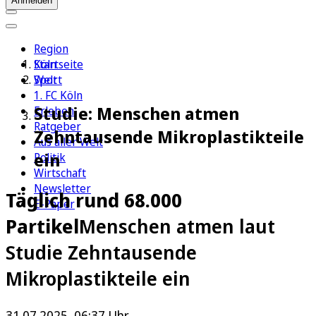
Anmelden
Region
Köln
Startseite
Sport
Welt
1. FC Köln
Studie: Menschen atmen
Erleben
Ratgeber
Zehntausende Mikroplastikteile
Aus aller Welt
ein
Politik
Wirtschaft
Newsletter
Täglich rund 68.000
E-Paper
Partikel
Menschen atmen laut
Studie Zehntausende
Mikroplastikteile ein
31.07.2025, 06:37 Uhr