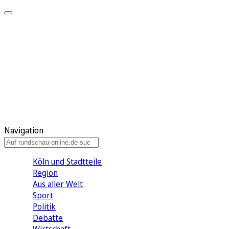
Meine KR
Meine Artikel
Meine Region
Meine Newsletter
Gewinnspiele
Mein Rundschau PLUS
Mein E-Paper
Navigation
Köln und Stadtteile
Region
Aus aller Welt
Sport
Politik
Debatte