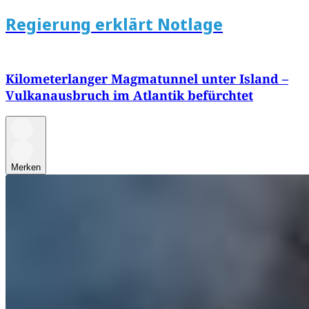
Regierung erklärt Notlage
Kilometerlanger Magmatunnel unter Island –
Vulkanausbruch im Atlantik befürchtet
Merken