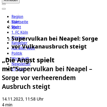
Anmelden
Region
Köln
Startseite
Sport
Welt
1. FC Köln
Supervulkan bei Neapel: Sorge
Erleben
Ratgeber
vor Vulkanausbruch steigt
Aus aller Welt
Politik
„Die Angst spielt
Wirtschaft
Newsletter
mit“
Supervulkan bei Neapel –
E-Paper
Sorge vor verheerendem
Ausbruch steigt
14.11.2023, 11:58 Uhr
4 min