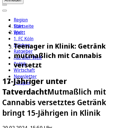
Anmelden
Region
Köln
Startseite
Sport
Welt
1. FC Köln
Teenager in Klinik: Getränk
Erleben
Ratgeber
mutmaßlich mit Cannabis
Aus aller Welt
versetzt
Politik
Wirtschaft
Newsletter
17-Jähriger unter
E-Paper
Tatverdacht
Mutmaßlich mit
Cannabis versetztes Getränk
bringt 15-Jährigen in Klinik
20.02.2024, 15:50 Uhr