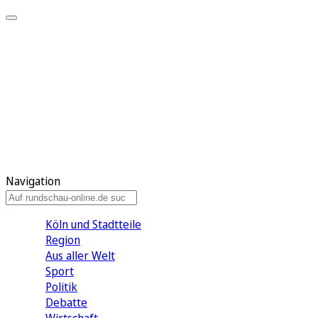
Meine KR
Meine Artikel
Meine Region
Meine Newsletter
Gewinnspiele
Mein Rundschau PLUS
Mein E-Paper
Navigation
Köln und Stadtteile
Region
Aus aller Welt
Sport
Politik
Debatte