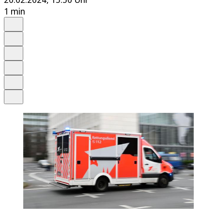
1 min
Auf Google bevorzugen
Anhören
Schrift
Merken
Drucken
Teilen