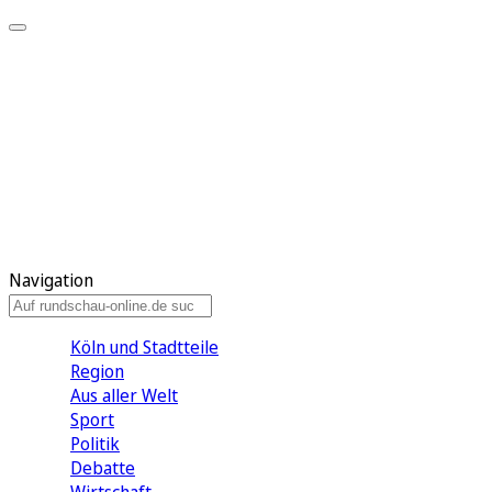
Meine KR
Meine Artikel
Meine Region
Meine Newsletter
Gewinnspiele
Mein Rundschau PLUS
Mein E-Paper
Navigation
Köln und Stadtteile
Region
Aus aller Welt
Sport
Politik
Debatte