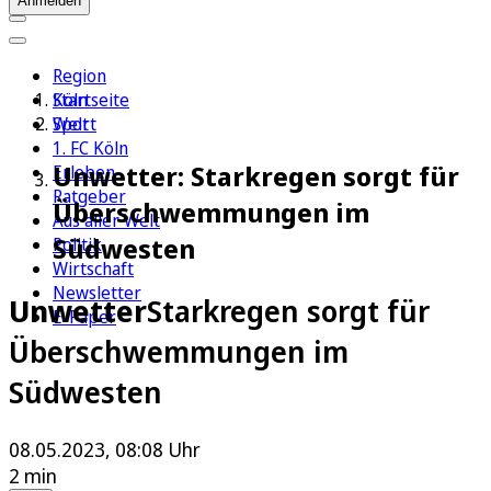
Anmelden
Region
Köln
Startseite
Sport
Welt
1. FC Köln
Unwetter: Starkregen sorgt für
Erleben
Ratgeber
Überschwemmungen im
Aus aller Welt
Südwesten
Politik
Wirtschaft
Newsletter
Unwetter
Starkregen sorgt für
E-Paper
Überschwemmungen im
Südwesten
08.05.2023, 08:08 Uhr
2 min