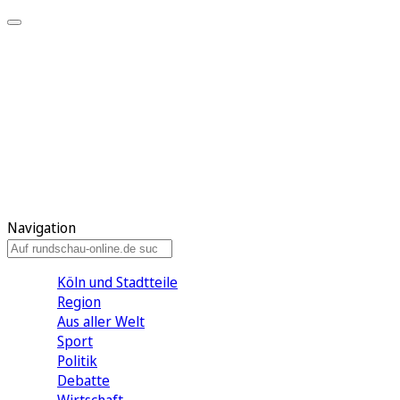
Meine KR
Meine Artikel
Meine Region
Meine Newsletter
Gewinnspiele
Mein Rundschau PLUS
Mein E-Paper
Navigation
Köln und Stadtteile
Region
Aus aller Welt
Sport
Politik
Debatte