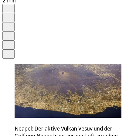
2 min
Auf Google bevorzugen
Anhören
Schrift
Merken
Drucken
Teilen
Neapel: Der aktive Vulkan Vesuv und der
Golf von Neapel sind aus der Luft zu sehen.