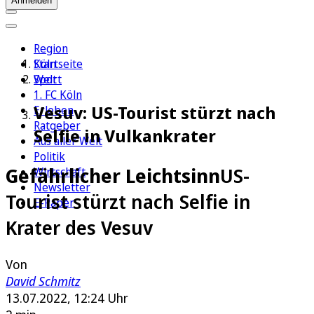
Anmelden
Region
Köln
Startseite
Sport
Welt
1. FC Köln
Vesuv: US-Tourist stürzt nach
Erleben
Ratgeber
Selfie in Vulkankrater
Aus aller Welt
Politik
Gefährlicher Leichtsinn
US-
Wirtschaft
Newsletter
Tourist stürzt nach Selfie in
E-Paper
Krater des Vesuv
Von
David Schmitz
13.07.2022, 12:24 Uhr