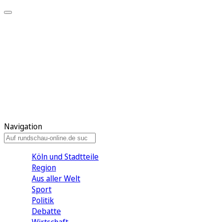
Meine KR
Meine Artikel
Meine Region
Meine Newsletter
Gewinnspiele
Mein Rundschau PLUS
Mein E-Paper
Navigation
Köln und Stadtteile
Region
Aus aller Welt
Sport
Politik
Debatte