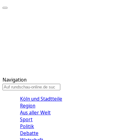
Meine KR
Meine Artikel
Meine Region
Meine Newsletter
Gewinnspiele
Mein Rundschau PLUS
Mein E-Paper
Navigation
Köln und Stadtteile
Region
Aus aller Welt
Sport
Politik
Debatte