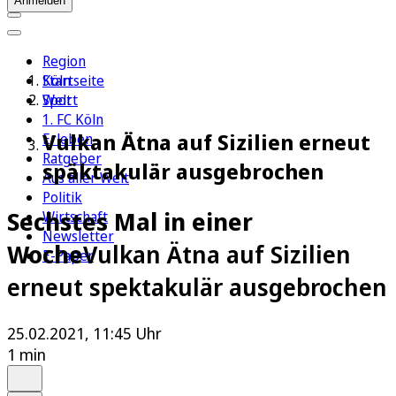
Anmelden
Region
Köln
Startseite
Sport
Welt
1. FC Köln
Vulkan Ätna auf Sizilien erneut
Erleben
Ratgeber
späktakulär ausgebrochen
Aus aller Welt
Politik
Sechstes Mal in einer
Wirtschaft
Newsletter
Woche
Vulkan Ätna auf Sizilien
E-Paper
erneut spektakulär ausgebrochen
25.02.2021, 11:45 Uhr
1 min
Auf Google bevorzugen