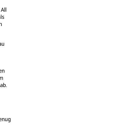
All
ls
n
au
en
am
ab.
genug