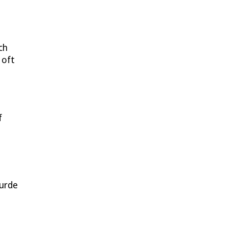
ch
 oft
f
wurde