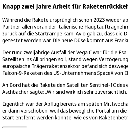
Knapp zwei Jahre Arbeit für Raketenrückke
Während die Rakete ursprünglich schon 2023 wieder abh
Partner, allen voran der italienische Hauptauftragnehmer
zurück auf die Startrampe kam. Avio gab zu, dass die D
getestet worden war. Die neue Düse kommt aus Frankr
Der rund zweijährige Ausfall der Vega C war für die Esa
Satelliten ins All bringen soll, stand wegen Verzögerun
europäische Trägerraketensektor befand sich deswegen in
Falcon-9-Raketen des US-Unternehmens SpaceX von El
An Bord hat die Rakete den Satelliten Sentinel-1C d
Aschbacher sagte: „Wir sind wirklich sehr zuversichtlich,
Eigentlich war der Abflug bereits am späten Mittwoch
er dann verschoben, weil das bewegliche Portal um die
Start entfernt werden konnte, wie es von Raketenbetre