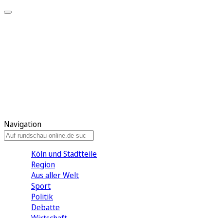
Meine KR
Meine Artikel
Meine Region
Meine Newsletter
Gewinnspiele
Mein Rundschau PLUS
Mein E-Paper
Navigation
Köln und Stadtteile
Region
Aus aller Welt
Sport
Politik
Debatte