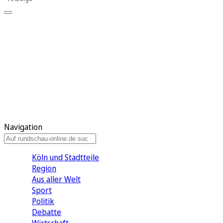
Meine KR
Meine Artikel
Meine Region
Meine Newsletter
Gewinnspiele
Mein Rundschau PLUS
Mein E-Paper
Navigation
Köln und Stadtteile
Region
Aus aller Welt
Sport
Politik
Debatte