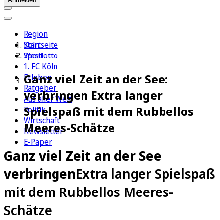
Anmelden
Region
Köln
Startseite
Sport
Westlotto
1. FC Köln
Ganz viel Zeit an der See:
Erleben
Ratgeber
verbringen Extra langer
Aus aller Welt
Spielspaß mit dem Rubbellos
Politik
Wirtschaft
Meeres-Schätze
Newsletter
E-Paper
Ganz viel Zeit an der See
verbringen
Extra langer Spielspaß
mit dem Rubbellos Meeres-
Schätze