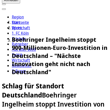
Anmelden
Region
Köln
Startseite
Sport
Wirtschaft
1. FC Köln
Boehringer Ingelheim stoppt
Erleben
Ratgeber
900-Millionen-Euro-Investition in
Aus aller Welt
Deutschland – "Nächste
Politik
Wirtschaft
Innovation geht nicht nach
Newsletter
Deutschland"
E-Paper
Schlag für Standort
Deutschland
Boehringer
Ingelheim stoppt Investition von