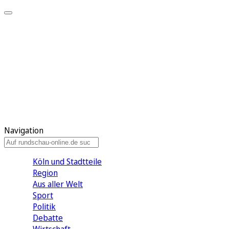
Meine KR
Meine Artikel
Meine Region
Meine Newsletter
Gewinnspiele
Mein Rundschau PLUS
Mein E-Paper
Navigation
Köln und Stadtteile
Region
Aus aller Welt
Sport
Politik
Debatte