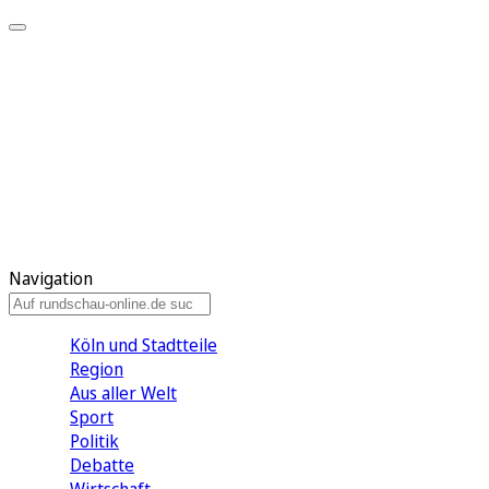
Meine KR
Meine Artikel
Meine Region
Meine Newsletter
Gewinnspiele
Mein Rundschau PLUS
Mein E-Paper
Navigation
Köln und Stadtteile
Region
Aus aller Welt
Sport
Politik
Debatte