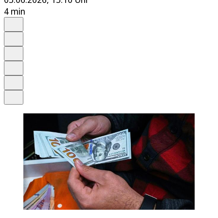
4 min
Auf Google bevorzugen
Anhören
Schrift
Merken
Drucken
Teilen