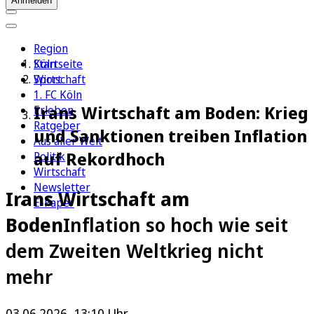
Anmelden
Region
Köln
Startseite
Sport
Wirtschaft
1. FC Köln
Irans Wirtschaft am Boden: Krieg
Erleben
Ratgeber
und Sanktionen treiben Inflation
Aus aller Welt
auf Rekordhoch
Politik
Wirtschaft
Newsletter
Irans Wirtschaft am
E-Paper
Boden
Inflation so hoch wie seit
dem Zweiten Weltkrieg nicht
mehr
03.06.2026, 13:10 Uhr