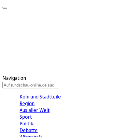
Meine KR
Meine Artikel
Meine Region
Meine Newsletter
Gewinnspiele
Mein Rundschau PLUS
Mein E-Paper
Navigation
Köln und Stadtteile
Region
Aus aller Welt
Sport
Politik
Debatte