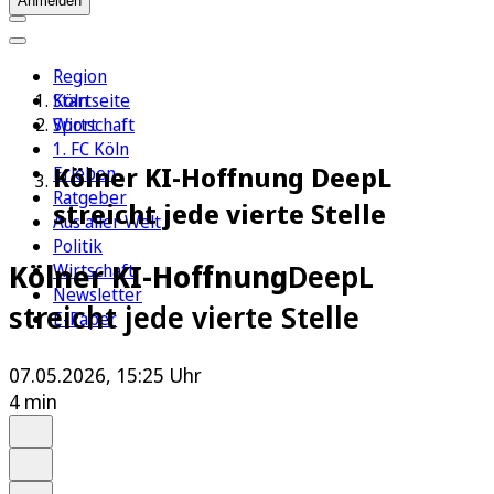
Anmelden
Region
Köln
Startseite
Sport
Wirtschaft
1. FC Köln
Kölner KI-Hoffnung DeepL
Erleben
Ratgeber
streicht jede vierte Stelle
Aus aller Welt
Politik
Kölner KI-Hoffnung
DeepL
Wirtschaft
Newsletter
streicht jede vierte Stelle
E-Paper
07.05.2026, 15:25 Uhr
4 min
Auf Google bevorzugen
Anhören
Schrift