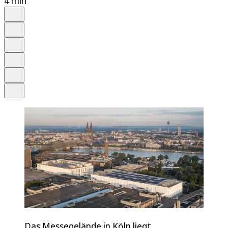
4 min
Auf Google bevorzugen
Anhören
Schrift
Merken
Drucken
Teilen
Das Messegelände in Köln liegt