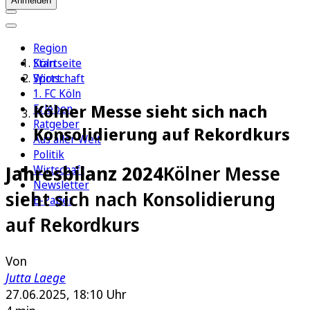
Anmelden
Region
Köln
Startseite
Sport
Wirtschaft
1. FC Köln
Kölner Messe sieht sich nach
Erleben
Ratgeber
Konsolidierung auf Rekordkurs
Aus aller Welt
Politik
Jahresbilanz 2024
Kölner Messe
Wirtschaft
Newsletter
sieht sich nach Konsolidierung
E-Paper
auf Rekordkurs
Von
Jutta Laege
27.06.2025, 18:10 Uhr