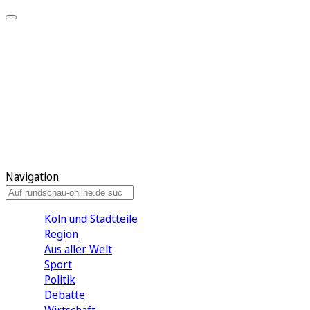
Meine KR
Meine Artikel
Meine Region
Meine Newsletter
Gewinnspiele
Mein Rundschau PLUS
Mein E-Paper
Navigation
Köln und Stadtteile
Region
Aus aller Welt
Sport
Politik
Debatte