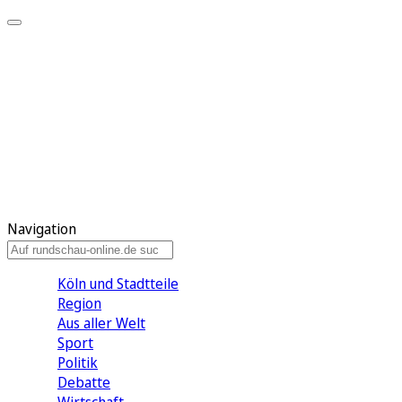
Meine KR
Meine Artikel
Meine Region
Meine Newsletter
Gewinnspiele
Mein Rundschau PLUS
Mein E-Paper
Navigation
Köln und Stadtteile
Region
Aus aller Welt
Sport
Politik
Debatte