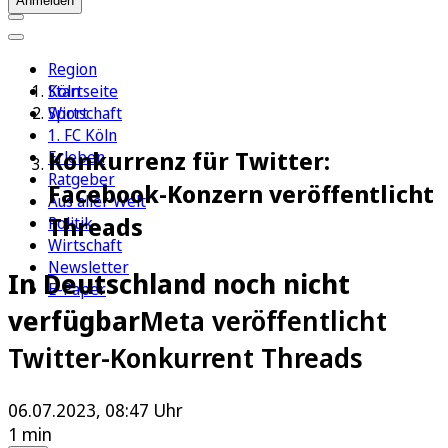
Anmelden
Region
Köln
Startseite
Sport
Wirtschaft
1. FC Köln
Konkurrenz für Twitter:
Erleben
Ratgeber
Facebook-Konzern veröffentlicht
Aus aller Welt
Threads
Politik
Wirtschaft
Newsletter
In Deutschland noch nicht
E-Paper
verfügbar
Meta veröffentlicht
Twitter-Konkurrent Threads
06.07.2023, 08:47 Uhr
1 min