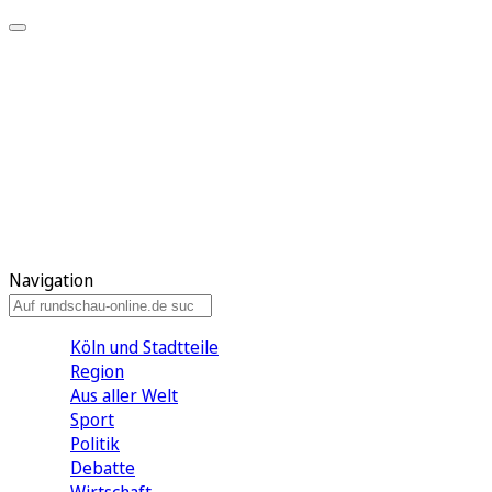
Meine KR
Meine Artikel
Meine Region
Meine Newsletter
Gewinnspiele
Mein Rundschau PLUS
Mein E-Paper
Navigation
Köln und Stadtteile
Region
Aus aller Welt
Sport
Politik
Debatte