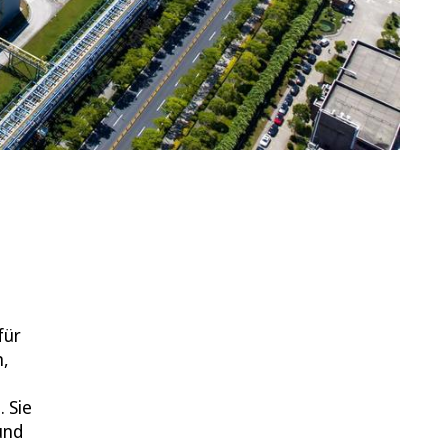
für
n,
 Sie
und