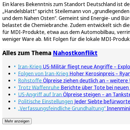
Ein klares Bekenntnis zum Standort Deutschland ist de
„Handelsblatt“ spricht Steilemann von „grundlegende
und dem Nahen Osten“. Gemeint sind Energie- und Bür
belastet die Chemiebranche. Zudem entwickelt sich die
für MDI-Produkte, etwa aus dem Automobilbau, verrin
weniger Ware ab. Mit Folgen für die lokale MDI-Produk
Alles zum Thema
Nahostkonflikt
Iran-Krieg
US-Militär fliegt neue Angriffe – Exp
Folgen von Iran-Krieg
Hoher Kerosinpreis – Ryan
Rohstoffe
Ölpreise ziehen deutlich an – weitere
Trotz Waffenruhe
Berichte über Tote bei neuen 
US-Angriff auf Iran
Ölpreise steigen – an Tankste
Politische Einstellungen
Jeder Siebte befürwortet
„Verfassungsfeindliche Grundhaltung“
Innenminis
Mehr anzeigen