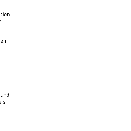
ktion
n.
gen
 und
als