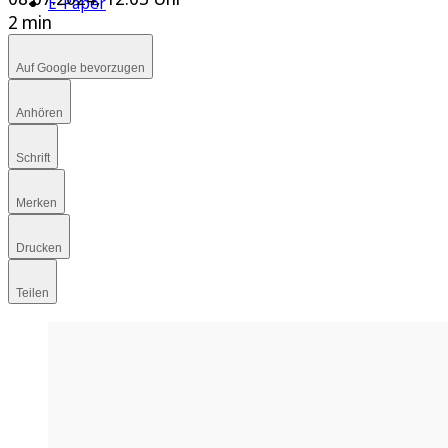
E-Paper
2 min
Auf Google bevorzugen
Anhören
Schrift
Merken
Drucken
Teilen