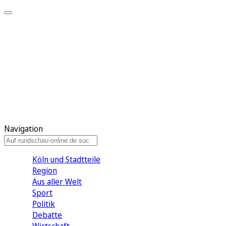
Meine KR
Meine Artikel
Meine Region
Meine Newsletter
Gewinnspiele
Mein Rundschau PLUS
Mein E-Paper
Navigation
Köln und Stadtteile
Region
Aus aller Welt
Sport
Politik
Debatte