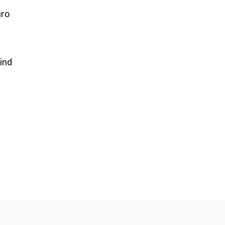
uro
,
ind