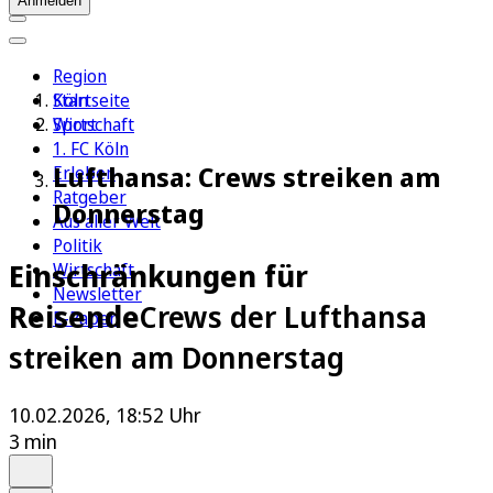
Anmelden
Region
Köln
Startseite
Sport
Wirtschaft
1. FC Köln
Lufthansa: Crews streiken am
Erleben
Ratgeber
Donnerstag
Aus aller Welt
Politik
Einschränkungen für
Wirtschaft
Newsletter
Reisende
Crews der Lufthansa
E-Paper
streiken am Donnerstag
10.02.2026, 18:52 Uhr
3 min
Auf Google bevorzugen