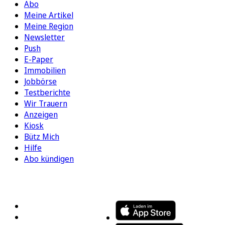
Abo
Meine Artikel
Meine Region
Newsletter
Push
E-Paper
Immobilien
Jobbörse
Testberichte
Wir Trauern
Anzeigen
Kiosk
Bütz Mich
Hilfe
Abo kündigen
FOLGEN SIE UNS
ENTDECKEN SIE UNSERE APP