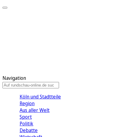
Meine KR
Meine Artikel
Meine Region
Meine Newsletter
Gewinnspiele
Mein Rundschau PLUS
Mein E-Paper
Navigation
Köln und Stadtteile
Region
Aus aller Welt
Sport
Politik
Debatte