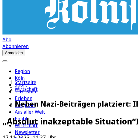
Abo
Abonnieren
Anmelden
Region
Köln
Startseite
Sport
Wirtschaft
1. FC Köln
Erleben
Neben Nazi-Beiträgen platziert: 
Ratgeber
Aus aller Welt
Politik
„Absolut inakzeptable Situation“
Wirtschaft
Newsletter
17.11.2023, 11:37 Uhr