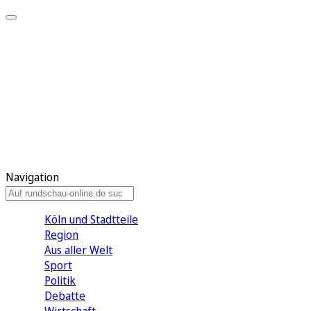
Meine KR
Meine Artikel
Meine Region
Meine Newsletter
Gewinnspiele
Mein Rundschau PLUS
Mein E-Paper
Navigation
Köln und Stadtteile
Region
Aus aller Welt
Sport
Politik
Debatte