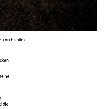
 (Archivbild)
ecken
seine
M,
d die