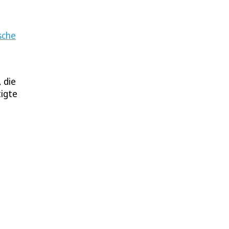
sche
 die
tigte