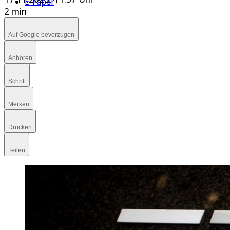
E-Paper
2 min
Auf Google bevorzugen
Anhören
Schrift
Merken
Drucken
Teilen