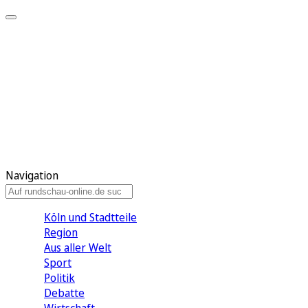
Meine KR
Meine Artikel
Meine Region
Meine Newsletter
Gewinnspiele
Mein Rundschau PLUS
Mein E-Paper
Navigation
Köln und Stadtteile
Region
Aus aller Welt
Sport
Politik
Debatte