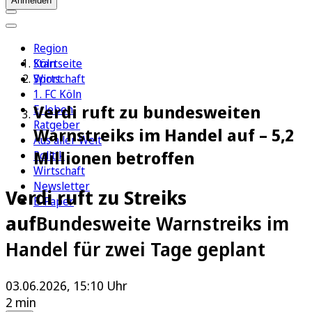
Anmelden
Region
Köln
Startseite
Sport
Wirtschaft
1. FC Köln
Verdi ruft zu bundesweiten
Erleben
Ratgeber
Warnstreiks im Handel auf – 5,2
Aus aller Welt
Millionen betroffen
Politik
Wirtschaft
Newsletter
Verdi ruft zu Streiks
E-Paper
auf
Bundesweite Warnstreiks im
Handel für zwei Tage geplant
03.06.2026, 15:10 Uhr
2 min