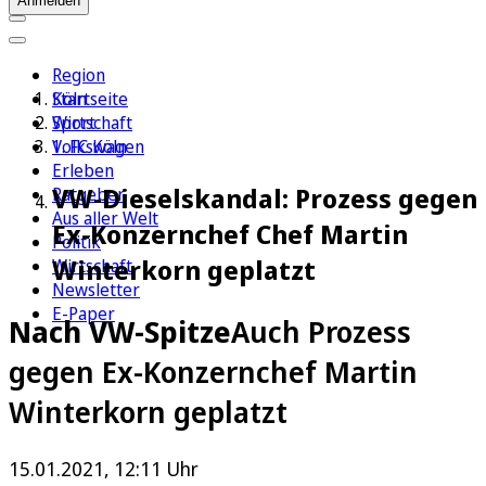
Anmelden
Region
Köln
Startseite
Sport
Wirtschaft
1. FC Köln
Volkswagen
Erleben
VW-Dieselskandal: Prozess gegen
Ratgeber
Aus aller Welt
Ex-Konzernchef Chef Martin
Politik
Winterkorn geplatzt
Wirtschaft
Newsletter
E-Paper
Nach VW-Spitze
Auch Prozess
gegen Ex-Konzernchef Martin
Winterkorn geplatzt
15.01.2021, 12:11 Uhr