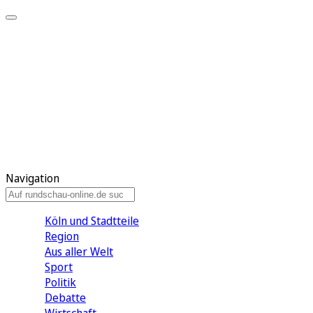
Meine KR
Meine Artikel
Meine Region
Meine Newsletter
Gewinnspiele
Mein Rundschau PLUS
Mein E-Paper
Navigation
Köln und Stadtteile
Region
Aus aller Welt
Sport
Politik
Debatte