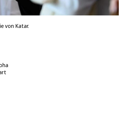
e von Katar.
Doha
art