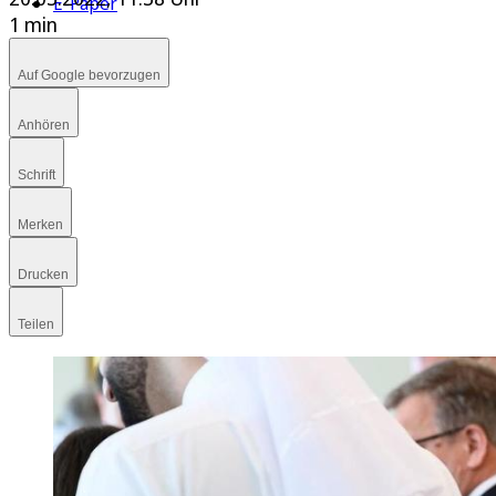
E-Paper
1 min
Auf Google bevorzugen
Anhören
Schrift
Merken
Drucken
Teilen