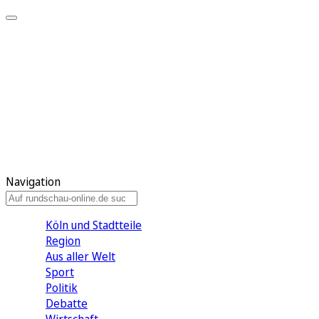
Meine KR
Meine Artikel
Meine Region
Meine Newsletter
Gewinnspiele
Mein Rundschau PLUS
Mein E-Paper
Navigation
Köln und Stadtteile
Region
Aus aller Welt
Sport
Politik
Debatte