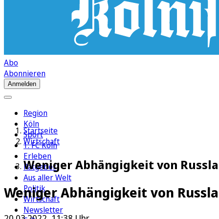
Abo
Abonnieren
Anmelden
Region
Köln
Startseite
Sport
Wirtschaft
1. FC Köln
Erleben
Weniger Abhängigkeit von Russla
Ratgeber
Aus aller Welt
Politik
Weniger Abhängigkeit von Russl
Wirtschaft
Newsletter
20.03.2022, 11:38 Uhr