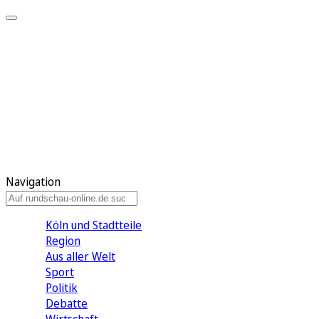
Meine KR
Meine Artikel
Meine Region
Meine Newsletter
Gewinnspiele
Mein Rundschau PLUS
Mein E-Paper
Navigation
Köln und Stadtteile
Region
Aus aller Welt
Sport
Politik
Debatte