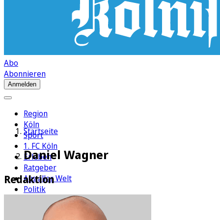
Abo
Abonnieren
Anmelden
Region
Köln
Startseite
Sport
1. FC Köln
Daniel Wagner
Erleben
Ratgeber
Redaktion
Aus aller Welt
Politik
Wirtschaft
Newsletter