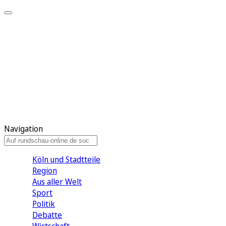
Meine KR
Meine Artikel
Meine Region
Meine Newsletter
Gewinnspiele
Mein Rundschau PLUS
Mein E-Paper
Navigation
Köln und Stadtteile
Region
Aus aller Welt
Sport
Politik
Debatte