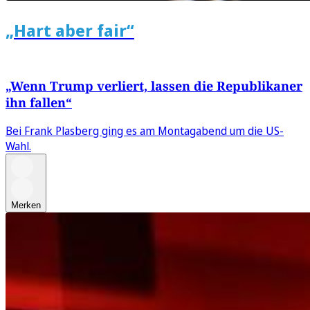
„Hart aber fair“
„Wenn Trump verliert, lassen die Republikaner
ihn fallen“
Bei Frank Plasberg ging es am Montagabend um die US-
Wahl.
Merken