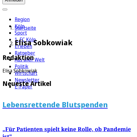
Anmelden
Region
Köln
Startseite
Sport
1. FC Köln
Elisa Sobkowiak
Erleben
Ratgeber
Redaktion
Aus aller Welt
Politik
Elisa Sobkowiak
Wirtschaft
Newsletter
Neueste Artikel
E-Paper
Lebensrettende Blutspenden
„Für Patienten spielt keine Rolle, ob Pandemie
ist"