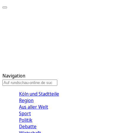
Meine KR
Meine Artikel
Meine Region
Meine Newsletter
Gewinnspiele
Mein Rundschau PLUS
Mein E-Paper
Navigation
Köln und Stadtteile
Region
Aus aller Welt
Sport
Politik
Debatte