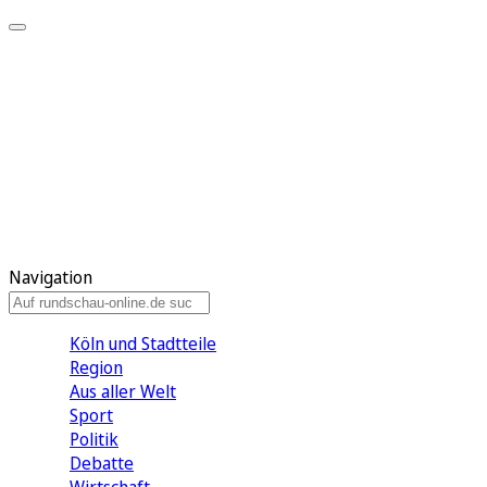
Meine KR
Meine Artikel
Meine Region
Meine Newsletter
Gewinnspiele
Mein Rundschau PLUS
Mein E-Paper
Navigation
Köln und Stadtteile
Region
Aus aller Welt
Sport
Politik
Debatte