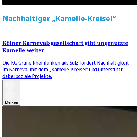
Nachhaltiger „Kamelle-Kreisel“
Kölner Karnevalsgesellschaft gibt ungenutzte
Kamelle weiter
Die KG Grüne Rheinfunken aus Sülz fördert Nachhaltigkeit
im Karneval mit dem „Kamelle-Kreisel“ und unterstützt
dabei soziale Projekte.
Merken