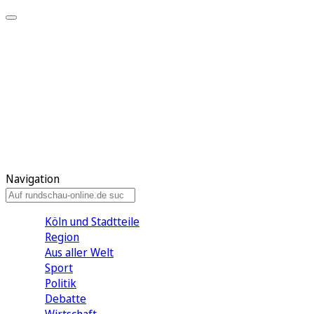
Meine KR
Meine Artikel
Meine Region
Meine Newsletter
Gewinnspiele
Mein Rundschau PLUS
Mein E-Paper
Navigation
Köln und Stadtteile
Region
Aus aller Welt
Sport
Politik
Debatte