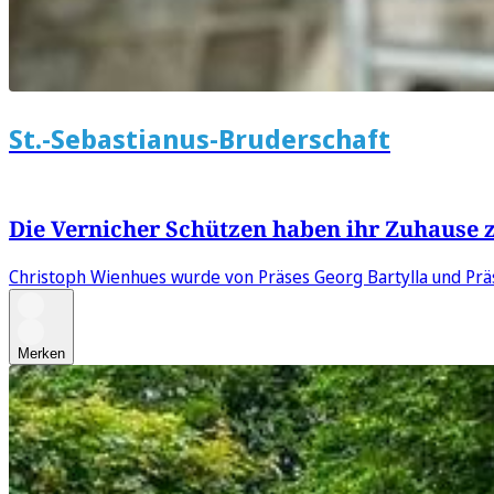
St.-Sebastianus-Bruderschaft
Die Vernicher Schützen haben ihr Zuhause 
Christoph Wienhues wurde von Präses Georg Bartylla und Prä
Merken