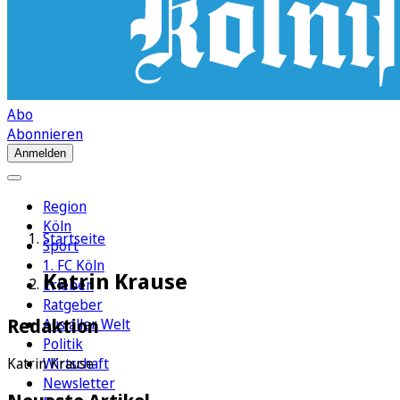
Abo
Abonnieren
Anmelden
Region
Köln
Startseite
Sport
1. FC Köln
Katrin Krause
Erleben
Ratgeber
Redaktion
Aus aller Welt
Politik
Wirtschaft
Katrin Krause
Newsletter