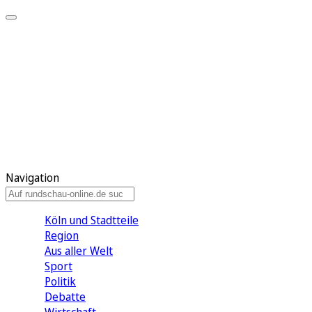
Meine KR
Meine Artikel
Meine Region
Meine Newsletter
Gewinnspiele
Mein Rundschau PLUS
Mein E-Paper
Navigation
Köln und Stadtteile
Region
Aus aller Welt
Sport
Politik
Debatte