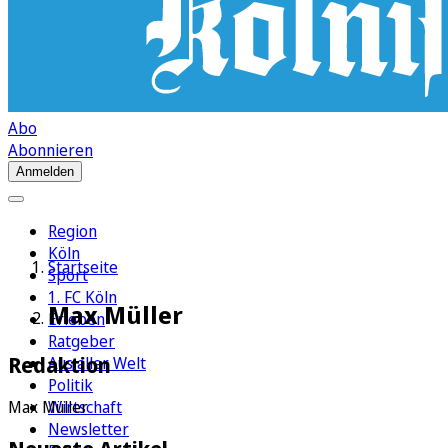
Abo
Abonnieren
Anmelden
Region
Köln
Startseite
Sport
1. FC Köln
Max Müller
Erleben
Ratgeber
Redaktion
Aus aller Welt
Politik
Wirtschaft
Max Müller
Newsletter