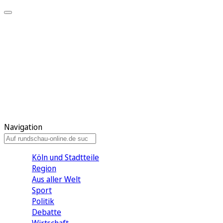
Meine KR
Meine Artikel
Meine Region
Meine Newsletter
Gewinnspiele
Mein Rundschau PLUS
Mein E-Paper
Navigation
Köln und Stadtteile
Region
Aus aller Welt
Sport
Politik
Debatte