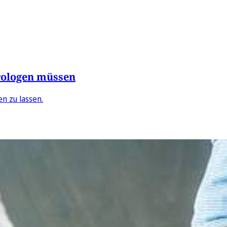
rologen müssen
en zu lassen.