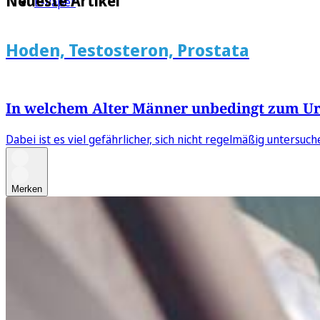
Neueste Artikel
E-Paper
Hoden, Testosteron, Prostata
In welchem Alter Männer unbedingt zum U
Dabei ist es viel gefährlicher, sich nicht regelmäßig untersuch
Merken